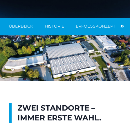
»
ÜBERBLICK
HISTORIE
ERFOLGSKONZEPT
V
ZWEI STANDORTE –
IMMER ERSTE WAHL.