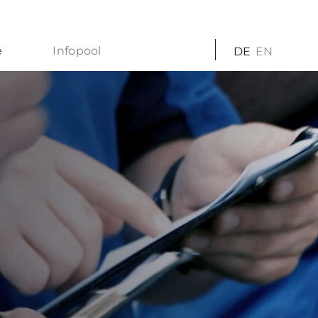
e
Infopool
DE
EN