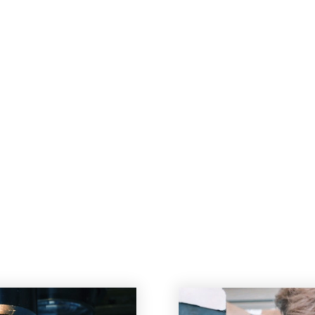
ETZT
!